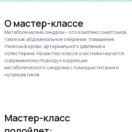
Ссылка на это место страницы:
#who
О мастер-классе
Метаболический синдром – это комплекс симптомов,
таких как абдоминальное ожирение, повышение
глюкозы в крови, артериального давления и
холестерина. На мастер-классе участники научатся
современному подходу к коррекции
метаболического синдрома с помощью питания и
нутрицевтиков.
Ссылка на это место страницы:
#for
Мастер-класс
подойдет: