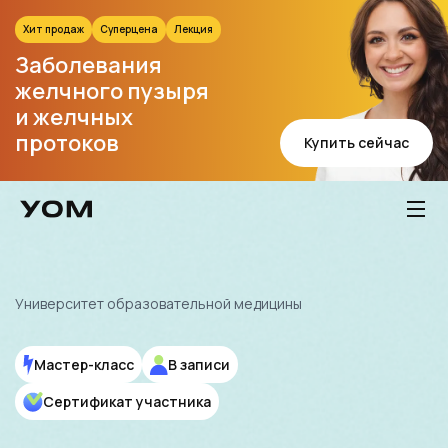
Хит продаж
Суперцена
Лекция
Заболевания
желчного пузыря
и желчных
протоков
Купить сейчас
Мастер-класс
В записи
Сертификат участника