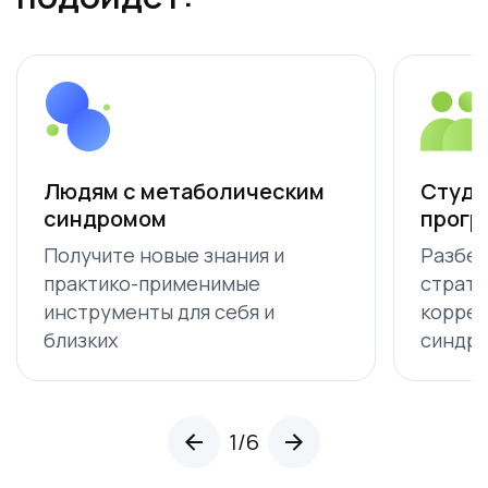
Людям с метаболическим
Студе
синдромом
прогр
Получите новые знания и
Разбер
практико-применимые
страте
инструменты для себя и
коррек
близких
синдр
1
/
6