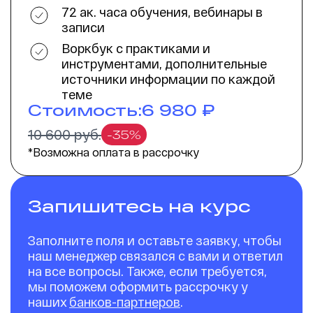
72 ак. часа обучения, вебинары в
записи
Воркбук с практиками и
инструментами, дополнительные
источники информации по каждой
теме
Стоимость:
6 980 ₽
10 600 руб.
-35%
*Возможна оплата в рассрочку
Запишитесь на курс
Заполните поля и оставьте заявку, чтобы
наш менеджер cвязался с вами и ответил
на все вопросы. Также, если требуется,
мы поможем оформить рассрочку у
наших
банков-партнеров
.