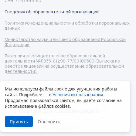
ИНН 7707443190
Сведения об образовательной организации
Политика конфиденциальности и обработки персональных
данных
Министерство науки и высшего образования Российской
Федерации
Лицензия на осуществление образовательной
деятельности №Л035-01298-77/00180509 (Выписка из
реестра лицензий на осуществление образовательной
деятельности).
Оферта на информационно-консультационные услуги
Мы используем файлы cookie для улучшения работы
Министерство просвещения Российской Федерации
сайта. Подробнее — в
Условия использования.
Продолжая пользоваться сайтом, вы даёте согласие на
использование файлов cookies.
Версия для слабовидящих
Принять
Отклонить
© 2025 УОМ. Все права защищены.