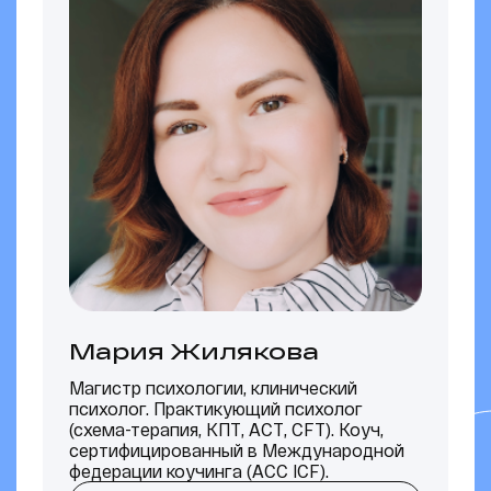
Мария Жилякова
Магистр психологии, клинический
В
психолог. Практикующий психолог
и
(схема-терапия, КПТ, АСТ, CFT). Коуч,
к
сертифицированный в Международной
федерации коучинга (АСС ICF).