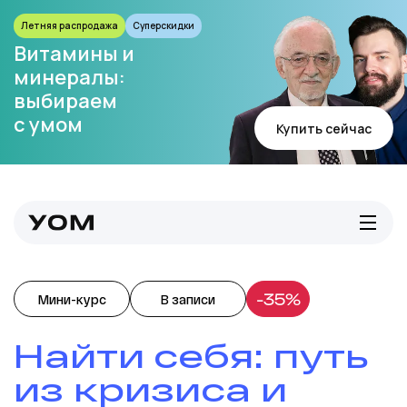
Летняя распродажа
Суперскидки
Витамины и
минералы:
выбираем
с умом
Купить сейчас
-35%
Мини-курс
В записи
Найти себя: путь
из кризиса и