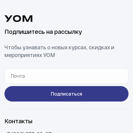
Ссылка на это место страницы:
#contact
Ссылка на это место страницы:
#contact
Подпишитесь на рассылку
Чтобы узнавать о новых курсах, скидках и
мероприятиях УОМ
Подписаться
Контакты