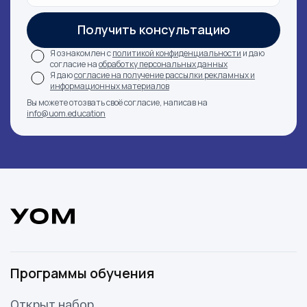
Получить консультацию
Я ознакомлен с
политикой конфиденциальности
и даю
согласие на
обработку персональных данных
Я даю
согласие на получение рассылки рекламных и
информационных материалов
Вы можете отозвать своё согласие, написав на
info@uom.education
Ссылка на это место страницы:
#contact
Программы обучения
Открыт набор