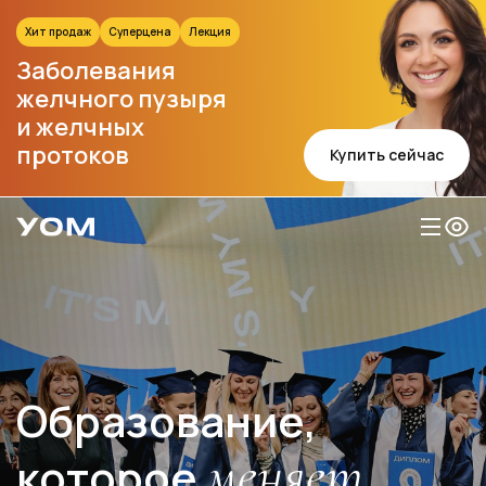
Хит продаж
Суперцена
Лекция
Заболевания
желчного пузыря
и желчных
протоков
Купить сейчас
Образование,
меняет
которое