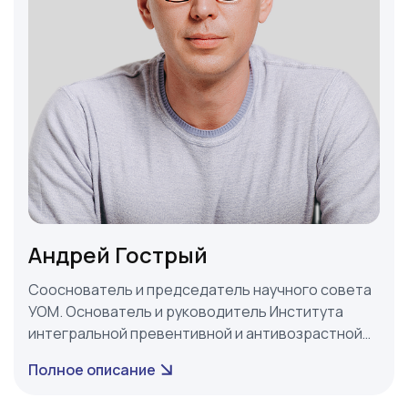
Андрей Гострый
Сооснователь и председатель научного совета
УОМ. Основатель и руководитель Института
интегральной превентивной и антивозрастной
медицины PreventAge®️. Врач общей практики,
Полное описание
превентивной и антивозрастной медицины.
Сертифицированный член профессиональных