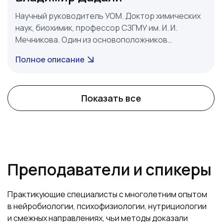
Научный руководитель УОМ. Доктор химических
наук, биохимик, профессор СЗГМУ им. И. И.
Мечникова. Один из основоположников
современной нутрициологии в России с 60-
Полное описание
летним научным стажем.
Показать все
Преподаватели и спикеры
Практикующие специалисты с многолетним опытом
в нейробиологии, психофизиологии, нутрициологии
и смежных направлениях, чьи методы доказали