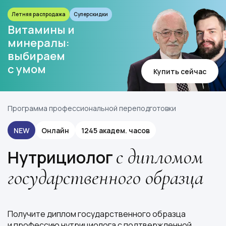
Летняя распродажа
Суперскидки
Витамины и
минералы:
выбираем
с умом
Купить сейчас
Программа профессиональной переподготовки
NEW
Онлайн
1245 академ. часов
с дипломом
Нутрициолог
государственного образца
Получите диплом государственного образца
и профессию нутрициолога с подтвержденной