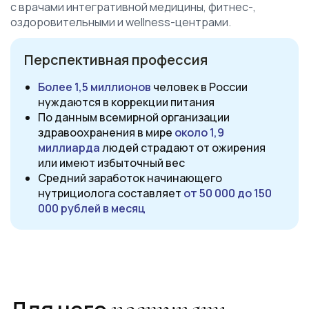
с врачами интегративной медицины, фитнес-,
оздоровительными и wellness-центрами.
Перспективная профессия
Более 1,5 миллионов
человек в России
нуждаются
в коррекции питания
По
данным
всемирной организации
здравоохранения в мире
около 1,9
миллиарда
людей страдают от ожирения
или имеют избыточный вес
Средний заработок начинающего
нутрициолога
составляет
от 50 000 до 150
000 рублей в месяц
Ссылка на это место страницы:
#about
поступать