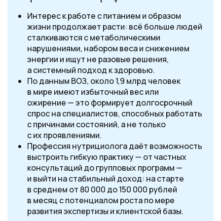
Интерес к работе с питанием и образом
жизни продолжает расти: всё больше людей
сталкиваются с метаболическими
нарушениями, набором веса и снижением
энергии и ищут не разовые решения,
а системный подход к здоровью.
По данным ВОЗ, около 1,9 млрд человек
в мире имеют избыточный вес или
ожирение — это формирует долгосрочный
спрос на специалистов, способных работать
с причинами состояний, а не только
с их проявлениями.
Профессия нутрициолога даёт возможность
выстроить гибкую практику — от частных
консультаций до групповых программ —
и выйти на стабильный доход: на старте
в среднем от 80 000 до 150 000 рублей
в месяц с потенциалом роста по мере
развития экспертизы и клиентской базы.