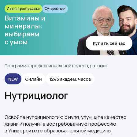
Летняя распродажа
Суперскидки
Витамины и
минералы:
выбираем
с умом
Купить сейчас
Программа профессиональной переподготовки
NEW
Онлайн
1245 академ. часов
Нутрициолог
Освойте нутрициологию с нуля, улучшите качество
жизни и получите востребованную профессию
в Университете образовательной медицины.